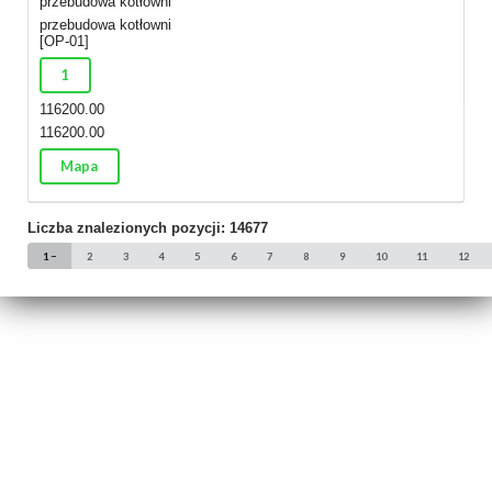
przebudowa kotłowni
przebudowa kotłowni
[OP-01]
1
116200.00
116200.00
Mapa
Liczba znalezionych pozycji: 14677
1
2
3
4
5
6
7
8
9
10
11
12