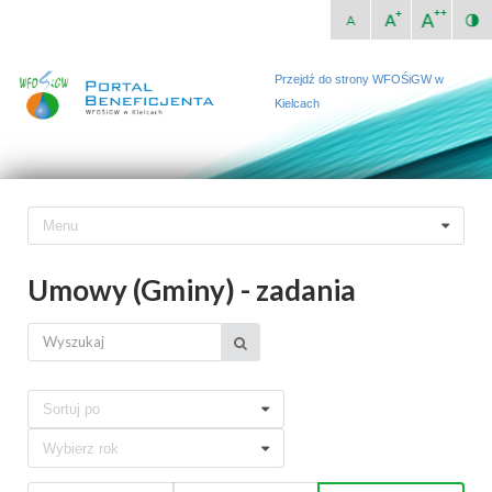
Przejdź do strony WFOŚiGW w
Kielcach
Menu
Umowy (Gminy) - zadania
Sortuj po
Wybierz rok