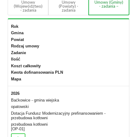
Umowy
Umowy
Umowy (Gminy)
(Województwo)
(Powiaty) -
- zadania
- zadania
zadania
Rok
Gmina
Powiat
Rodzaj umowy
Zadanie
Ilość
Koszt całkowity
Kwota dofinansowania PLN
Mapa
2026
Baćkowice - gmina wiejska
opatowski
Dotacja Fundusz Modernizacyjny prefinansowaniem -
przebudowa kotłowni
przebudowa kotłowni
[OP-01]