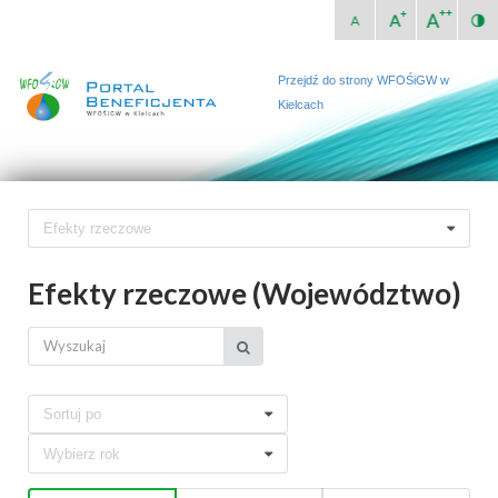
Przejdź do strony WFOŚiGW w
Kielcach
Efekty rzeczowe
Efekty rzeczowe (Województwo)
Sortuj po
Wybierz rok