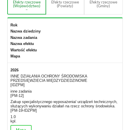
Efekty rzeczowe
Efekty rzeczowe
Efekty rzeczowe
(Województwo)
(Powiaty)
(Gminy)
Rok
Nazwa dziedziny
Nazwa zadania
Nazwa efektu
Wartość efektu
Mapa
2026
INNE DZIAŁANIA OCHRONY ŚRODOWISKA
PRZEDSIĘWZIECIA MIĘDZYDZIEDZINOWE
[IDZPM]
inne zadania
[PM-12]
Zakup specjalistycznego wyposażenia/ urządzeń technicznych,
służących wykonywaniu działań na rzecz ochrony środowiska.
[PM-19-IDZPM]
1.0
kpl.
Mapa