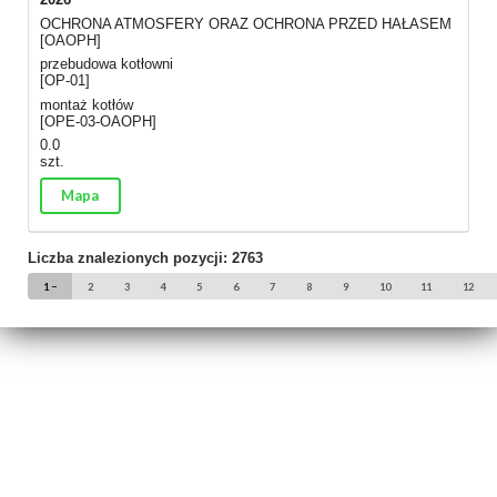
OCHRONA ATMOSFERY ORAZ OCHRONA PRZED HAŁASEM
[OAOPH]
przebudowa kotłowni
[OP-01]
montaż kotłów
[OPE-03-OAOPH]
0.0
szt.
Mapa
Liczba znalezionych pozycji: 2763
1
2
3
4
5
6
7
8
9
10
11
12