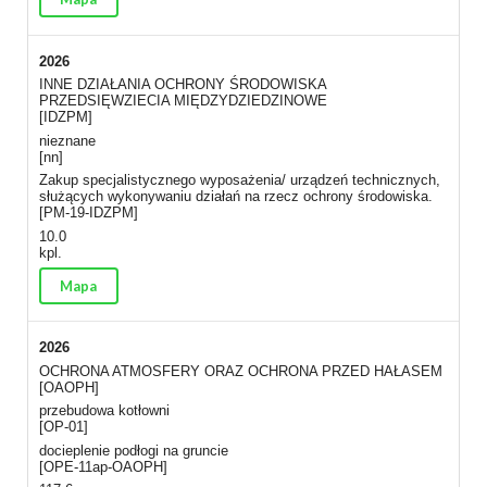
2026
INNE DZIAŁANIA OCHRONY ŚRODOWISKA
PRZEDSIĘWZIECIA MIĘDZYDZIEDZINOWE
[IDZPM]
nieznane
[nn]
Zakup specjalistycznego wyposażenia/ urządzeń technicznych,
służących wykonywaniu działań na rzecz ochrony środowiska.
[PM-19-IDZPM]
10.0
kpl.
Mapa
2026
OCHRONA ATMOSFERY ORAZ OCHRONA PRZED HAŁASEM
[OAOPH]
przebudowa kotłowni
[OP-01]
docieplenie podłogi na gruncie
[OPE-11ap-OAOPH]