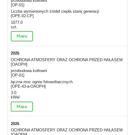
przebudowa kotłowni
[OP-01]
Liczba wymienionych źródeł ciepła starej generacji
[OPE-02-CP]
1077.0
szt.
Mapa
2026
OCHRONA ATMOSFERY ORAZ OCHRONA PRZED HAŁASEM
[OAOPH]
przebudowa kotłowni
[OP-01]
łączna moc ogniw fotowoltaicznych
[OPE-43-a-OAOPH]
3.0
kWel
Mapa
2026
OCHRONA ATMOSFERY ORAZ OCHRONA PRZED HAŁASEM
[OAOPH]