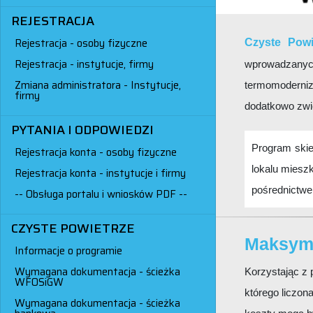
REJESTRACJA
Rejestracja - osoby fizyczne
Czyste Powi
Rejestracja - instytucje, firmy
wprowadzanych
Zmiana administratora - Instytucje,
termomoderniz
firmy
dodatkowo zwi
PYTANIA I ODPOWIEDZI
Program skie
Rejestracja konta - osoby fizyczne
lokalu miesz
Rejestracja konta - instytucje i firmy
pośrednictw
-- Obsługa portalu i wniosków PDF --
CZYSTE POWIETRZE
Maksyma
Informacje o programie
Wymagana dokumentacja - ścieżka
Korzystając z
WFOSiGW
którego liczona
Wymagana dokumentacja - ścieżka