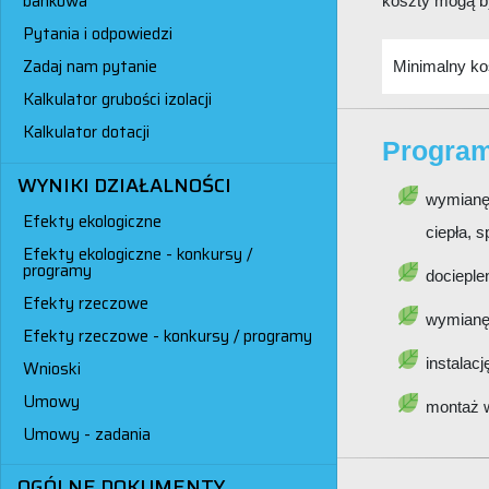
bankowa
koszty mogą b
Pytania i odpowiedzi
Zadaj nam pytanie
Minimalny kos
Kalkulator grubości izolacji
Kalkulator dotacji
Program
WYNIKI DZIAŁALNOŚCI
wymianę 
Efekty ekologiczne
ciepła, 
Efekty ekologiczne - konkursy /
programy
docieple
Efekty rzeczowe
wymianę 
Efekty rzeczowe - konkursy / programy
instalacj
Wnioski
Umowy
montaż w
Umowy - zadania
OGÓLNE DOKUMENTY