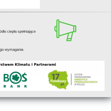
dło ciepła spełniające
cego wymagania