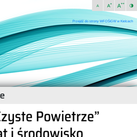
Przejdź do strony WFOŚiGW w Kielcach
ie