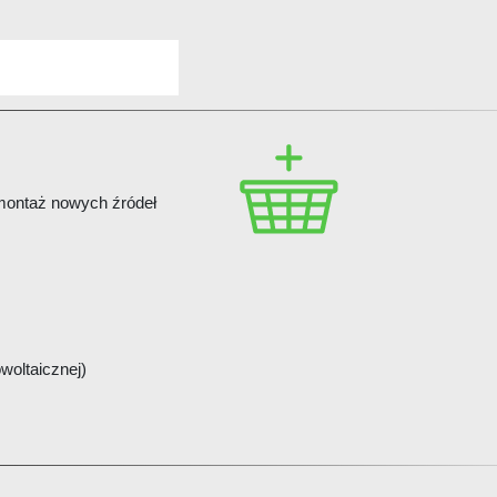
i montaż nowych źródeł
owoltaicznej)