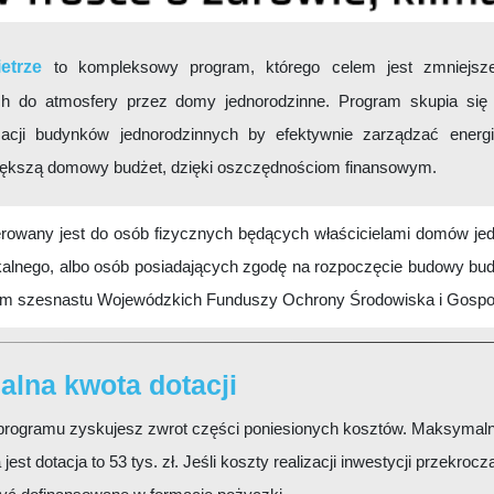
etrze
to kompleksowy program, którego celem jest zmniejszen
 do atmosfery przez domy jednorodzinne. Program skupia się n
acji budynków jednorodzinnych by efektywnie zarządzać energi
ększą domowy budżet, dzięki oszczędnościom finansowym.
rowany jest do osób fizycznych będących właścicielami domów je
kalnego, albo osób posiadających zgodę na rozpoczęcie budowy bud
em szesnastu Wojewódzkich Funduszy Ochrony Środowiska i Gosp
lna kwota dotacji
 programu zyskujesz zwrot części poniesionych kosztów. Maksymaln
 jest dotacja to 53 tys. zł. Jeśli koszty realizacji inwestycji przekroc