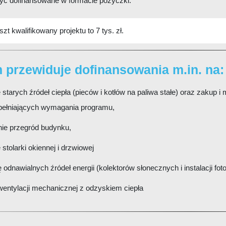
yć dofinansowane w formacie pożyczki.
zt kwalifikowany projektu to 7 tys. zł.
 przewiduje dofinansowania m.in. na:
starych źródeł ciepła (pieców i kotłów na paliwa stałe) oraz zakup 
spełniających wymagania programu,
nie przegród budynku,
stolarki okiennej i drzwiowej
ę odnawialnych źródeł energii (kolektorów słonecznych i instalacji fot
entylacji mechanicznej z odzyskiem ciepła